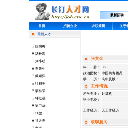
最新招聘
首页
招聘企业
求职简历
关于
最新人才
陈桃梅
汤长海
张文金
刘小明
年 龄：
36
李先生
政治面貌：
中国共青团员
戴靖洋
学 历：
高中及以下
叶和军
工作情况
廖桂荣
所学专业：
计算机
钟红强
毕业学校：
梁卫华
工作经历：
无工作经历
张微
肖天养
求职意向