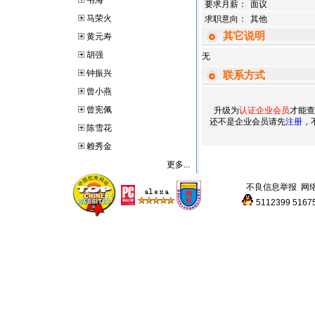
韦海
要求月薪：
面议
马荣火
求职意向：
其他
其它说明
黄元寿
胡强
无
钟振兴
联系方式
曾小燕
曾宪佩
升级为
认证企业会员
才能查
还不是企业会员请先
注册
，
陈雪花
赖秀金
更多...
不良信息举报
网
5112399
5167